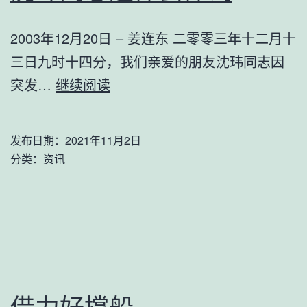
可
树
证
2003年12月20日 – 姜连东 二零零三年十二月十
新
的
三日九时十四分，我们亲爱的朋友沈玮同志因
表
通
沈
突发…
继续阅读
示
告
玮
不
同
知
发布日期：
2021年11月2日
志
分类：
资讯
情
追
悼
会
悼
词