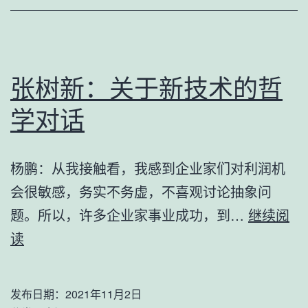
海
威
岁
月
张树新：关于新技术的哲
学对话
杨鹏：从我接触看，我感到企业家们对利润机
会很敏感，务实不务虚，不喜观讨论抽象问
题。所以，许多企业家事业成功，到…
继续阅
张
读
树
新：
发布日期：
2021年11月2日
关