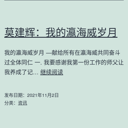
莫建辉：我的瀛海威岁月
我的瀛海威岁月 —献给所有在瀛海威共同奋斗
过全体同仁 一. 我要感谢我第一份工作的师父让
莫
我养成了记…
继续阅读
建
辉：
发布日期：
2021年11月2日
我
分类：
资讯
的
瀛