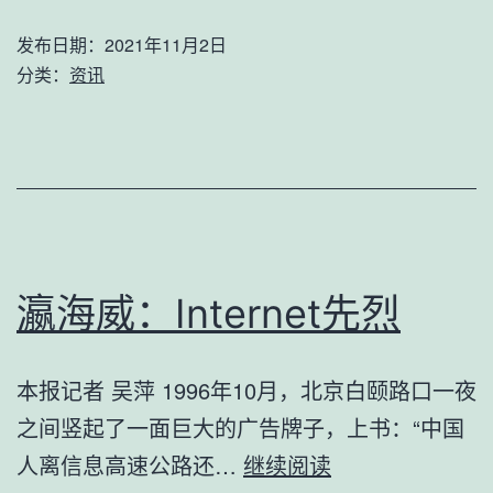
周
发布日期：
2021年11月2日
末：
分类：
资讯
瀛
海
威
黯
然
谢
瀛海威：Internet先烈
幕
本报记者 吴萍 1996年10月，北京白颐路口一夜
之间竖起了一面巨大的广告牌子，上书：“中国
瀛
人离信息高速公路还…
继续阅读