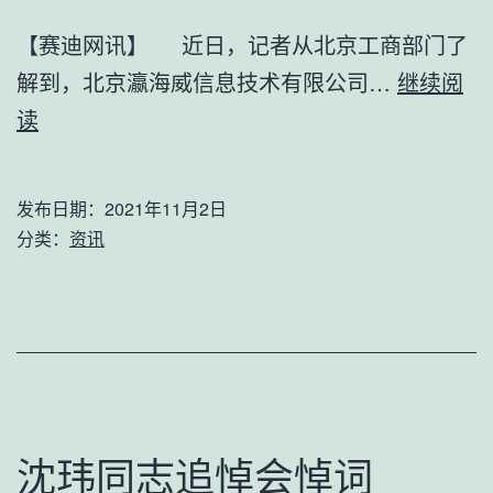
可
【赛迪网讯】 近日，记者从北京工商部门了
证
解到，北京瀛海威信息技术有限公司…
年
继续阅
瀛
读
检
海
注
威
销
发布日期：
2021年11月2日
营
电
分类：
资讯
业
信
执
业
照
务
被
经
吊
营
销
许
沈玮同志追悼会悼词
张