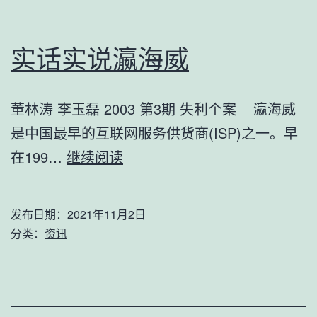
实话实说瀛海威
董林涛 李玉磊 2003 第3期 失利个案 瀛海威
是中国最早的互联网服务供货商(ISP)之一。早
实
在199…
继续阅读
话
实
发布日期：
2021年11月2日
说
分类：
资讯
瀛
海
威