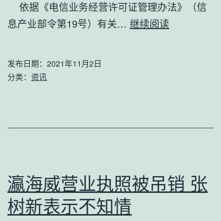
依据《电信业务经营许可证管理办法》（信
关
息产业部令第19号）有关…
继续阅读
于
2003
发布日期：
2021年11月2日
年
分类：
资讯
度
电
信
业
务
经
瀛海威营业执照被吊销 张
营
树新表示不知情
许