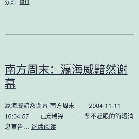
分类：
资讯
于
新
技
术
的
哲
南方周末：瀛海威黯然谢
学
幕
对
话
瀛海威黯然谢幕 南方周末 2004-11-11
16:04:57 □庞瑞锋 一条不起眼的简短消
南
息宣告…
继续阅读
方