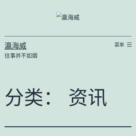
跳
至
内
容
瀛海威
菜单
往事并不如烟
分类：
资讯