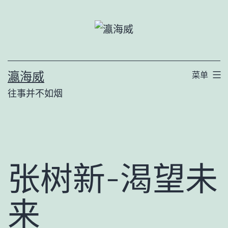
跳
至
内
容
瀛海威
菜单
往事并不如烟
张树新-渴望未
来